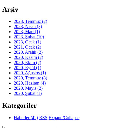
Arşiv
2023, Temmuz
(2)
2023, Nisan
(3)
2023, Mart
(1)
2023, Şubat
(10)
2023, Ocak
(1)
2021, Ocak
(2)
2020, Aralık
(2)
2020, Kasım
(2)
2020, Ekim
(2)
2020, Eylül
(1)
2020, Ağustos
(1)
2020, Temmuz
(8)
2020, Haziran
(4)
2020, Mayıs
(2)
2020, Şubat
(1)
Kategoriler
Haberler
(42)
RSS
Expand/Collapse