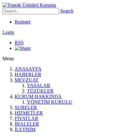
Search
Register
Login
RSS
Menu
ANASAYFA
HABERLER
MEVZUAT
YASALAR
TÜZÜKLER
KURUM HAKKINDA
YÖNETİM KURULU
ŞUBELER
HİZMETLER
FİYATLAR
İHALELER
İLETİŞİM