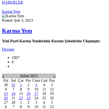
HABERLER
Karma Yem
Posted: Şub 3, 2023
Karma Yem
Yeni Parti Karma Yemlerimiz Kurum Şubelerine Ulaşmıştır.
Devamı
1007
0
«
Şubat 2023
»
Pzt
Sal
Çar
Per
Cum
Cmt
Paz
30
31
1
2
3
4
5
6
7
8
9
10
11
12
13
14
15
16
17
18
19
20
21
22
23
24
25
26
27
28
1
2
3
4
5
6
7
8
9
10
11
12